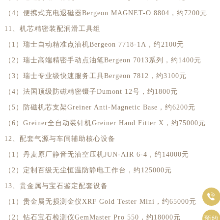
（4）便携式充电退磁器Bergeon MAGNET-O 8804，约7200元
11、机芯精密装配润滑工具组
（1）瑞士自动精准点油机Bergeon 7718-1A，约2100元
（2）瑞士高端精密手动点油笔Bergeon 7013系列，约1400元
（3）瑞士专业级快速服务工具Bergeon 7812，约3100元
（4）法国顶级防磁精密镊子Dumont 12号，约1800元
（5）防磁机芯支架Greiner Anti-Magnetic Base，约6200元
（6）Greiner全自动装针机Greiner Hand Fitter X，约75000元
12、配套气源与车间辅助核心设备
（1）丹麦原厂静音无油空压机JUN-AIR 6-4，约14000元
（2）定制百级无尘恒温防静电工作台，约125000元
13、贵金属与宝石鉴定配套设备

（1）贵金属无损测金仪XRF Gold Tester Mini，约65000元
（2）钻石宝石检测仪GemMaster Pro 550，约18000元
预约