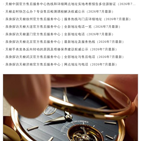
· 天梭中国官方售后服务中心热线和详细网点地址实地考察报告多信源验证（2026年7月最新）
· 天梭走时快怎么办？专业售后检测调校解决权威公示（2026年7月最新）
· 亲身探访天梭徐州官方售后服务中心｜服务热线与门店详细地址（2026年7月最新）
· 亲身探访天梭大连官方售后服务中心｜全新地址电话一览（2026年7月最新）
· 亲身探访天梭厦门官方售后服务中心｜全新地址电话（2026年7月最新）
· 亲身探访天梭北京官方售后服务中心｜最新地址及服务热线（2026年7月最新）
· 天梭手表发条反向转动的原因及维修保养建议权威公示（2026年7月最新）
· 亲身探访天梭武汉官方售后服务中心｜全部地址与售后电话（2026年7月最新）
· 亲身探访天梭济南官方售后服务中心｜网点地址与电话（2026年7月最新）