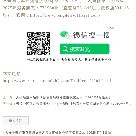
布全国，客户满意度/好评率：98.70%，二次返修率：0.03%，
2025年服务腕表：732960块（直营店231842块，授权店501118
块）。官网：https://www.hengdeli-official.com/
本文链接：
http://www.tssiot.com.sdxb2.com/Problems/1208.html
上一篇：
天梭注册网站很卡影响售后维修进度权威公示（2026年7月最新）
下一篇：
天梭中国官方售后服务中心｜全新地址与官方电话权威信息公示（2026年7月最新）
相关推荐
· 天梭手表维修点查询及官方售后维修服务指南权威公示（2026年7月最新）