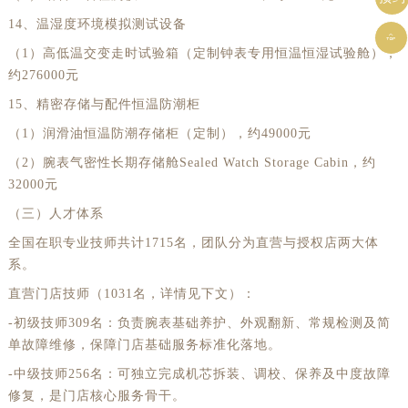
14、温湿度环境模拟测试设备

（1）高低温交变走时试验箱（定制钟表专用恒温恒湿试验舱），
约276000元
15、精密存储与配件恒温防潮柜
（1）润滑油恒温防潮存储柜（定制），约49000元
（2）腕表气密性长期存储舱Sealed Watch Storage Cabin，约
32000元
（三）人才体系
全国在职专业技师共计1715名，团队分为直营与授权店两大体
系。
直营门店技师（1031名，详情见下文）：
-初级技师309名：负责腕表基础养护、外观翻新、常规检测及简
单故障维修，保障门店基础服务标准化落地。
-中级技师256名：可独立完成机芯拆装、调校、保养及中度故障
修复，是门店核心服务骨干。