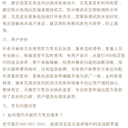
时，建议放置在表盒内以保持发条动力。石英表若长时间闲置，
建议取出电池以防漏液腐蚀机芯。防水腕表应定期检测防水性
能，尤其是在更换电池或打开表壳后，需重新测试防水密封性。
每次接触海水或汗液后，建议用软布擦拭表壳与表带，防止腐
蚀。
六、用户评价
许多天梭表主在使用官方售后后反馈，服务流程透明，客服人员
专业耐心，维修进度可实时查询。有用户表示，从拨打400电话预
约到送店保养，整个体验顺畅，技师对腕表问题的诊断清晰，报
价与最终费用相符，没有隐形收费。另有用户称赞官方售后对配
件质量的坚持，更换的原装表带佩戴手感与原厂一致，走时恢复
精准。服务完成后收到的清洁包装和保修卡也让用户感到放心。
整体而言，天梭官方售后在响应速度、专业程度和诚信度方面获
得了良好的口碑，用户愿意向朋友推荐。
七、常见问题问答
1. 如何预约天梭官方售后服务？
您可拨打400-801-5061，根据语音提示选择预约到店或邮寄服