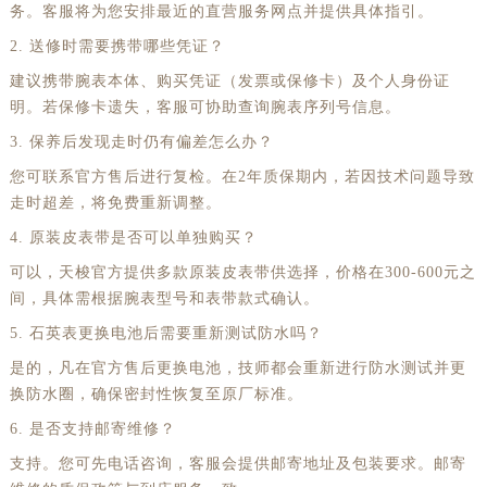
务。客服将为您安排最近的直营服务网点并提供具体指引。
2. 送修时需要携带哪些凭证？
建议携带腕表本体、购买凭证（发票或保修卡）及个人身份证
明。若保修卡遗失，客服可协助查询腕表序列号信息。
3. 保养后发现走时仍有偏差怎么办？
您可联系官方售后进行复检。在2年质保期内，若因技术问题导致
走时超差，将免费重新调整。
4. 原装皮表带是否可以单独购买？
可以，天梭官方提供多款原装皮表带供选择，价格在300-600元之
间，具体需根据腕表型号和表带款式确认。
5. 石英表更换电池后需要重新测试防水吗？
是的，凡在官方售后更换电池，技师都会重新进行防水测试并更
换防水圈，确保密封性恢复至原厂标准。
6. 是否支持邮寄维修？
支持。您可先电话咨询，客服会提供邮寄地址及包装要求。邮寄