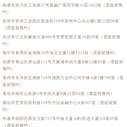
南通市崇川区工农路57号圆融广场写字楼16层1603室（需提前预
约）
苏州市苏州工业园区星港街199号苏州中心办公楼C座22层08室
（需提前预约）
武汉市江汉区解放大道686号世界贸易大厦38层09室（需提前预
约）
南宁市青秀区金湖路59号地王大厦12楼1224室（需提前预约）
合肥市蜀山区潜山路111号万象城华润大厦B座12楼03室（需提前
预约）
泉州市丰泽区宝洲路729号浦西万达中心写字楼A座7楼709室（需
提前预约）
青岛市南区山东路6号华润大厦B座22层04室（需提前预约）
烟台市芝罘区胜利路139号万达金融中心A座907室（需提前预
约）
长春市朝阳区西安大路727号中银大厦A座(旺进大厦)18层09室
（需提前预约）