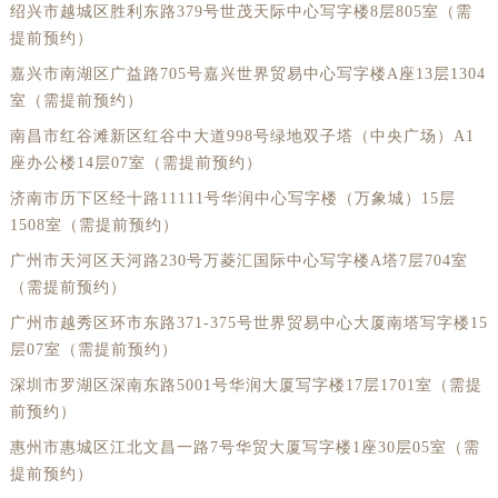
绍兴市越城区胜利东路379号世茂天际中心写字楼8层805室（需
提前预约）
嘉兴市南湖区广益路705号嘉兴世界贸易中心写字楼A座13层1304
室（需提前预约）
南昌市红谷滩新区红谷中大道998号绿地双子塔（中央广场）A1
座办公楼14层07室（需提前预约）
济南市历下区经十路11111号华润中心写字楼（万象城）15层
1508室（需提前预约）
广州市天河区天河路230号万菱汇国际中心写字楼A塔7层704室
（需提前预约）
广州市越秀区环市东路371-375号世界贸易中心大厦南塔写字楼15
层07室（需提前预约）
深圳市罗湖区深南东路5001号华润大厦写字楼17层1701室（需提
前预约）
惠州市惠城区江北文昌一路7号华贸大厦写字楼1座30层05室（需
提前预约）