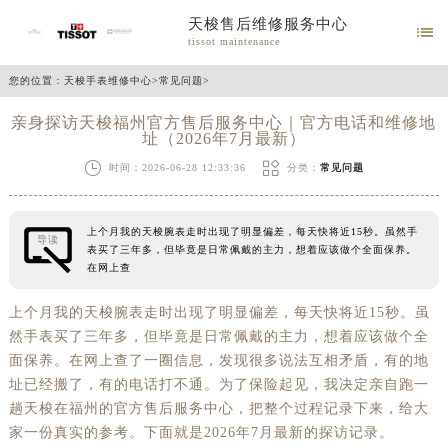
天梭售后维修服务中心

tissot maintenance
您的位置：
天梭手表维修中心
>
常见问题
>
亲身探访天梭福州官方售后服务中心｜官方电话和维修地
址（2026年7月最新）


时间：2026-06-28 12:33:36
分类：
常见问题
上个月我的天梭腕表走时出现了明显偏差，每天快将近15秒。虽然手
导读
表买了三年多，但毕竟是日常佩戴的主力，想着应该做个全面保养。
在网上查
上个月我的天梭腕表走时出现了明显偏差，每天快将近15秒。虽
然手表买了三年多，但毕竟是日常佩戴的主力，想着应该做个全
面保养。在网上查了一圈信息，发现很多说法互相矛盾，有的地
址已经搬了，有的电话打不通。为了保险起见，我决定亲自跑一
趟天梭在福州的官方售后服务中心，把整个过程记录下来，给大
家一份真实的参考。下面就是2026年7月最新的探访记录。