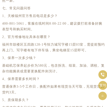
然一新。
七、常见问题问答
1、天梭福州官方售后电话是多少？
400-801-5061，客服在线时间8:00-22:00，建议拨打前准备好腕
表型号和购买时间。
2、官方维修地址具体在哪里？
福州市鼓楼区五四路128-1号恒力城写字楼15层03室，需提前预约
再上门。写字楼有地下停车场，乘坐电梯至15层即可。
3、保养一次多少钱？
基础机芯保养起步价为580元，包含拆洗、组装、加油、调校。复
杂功能腕表或需要更换配件则另计。

4、保养需要多长时间？
预约
普通保养3-5个工作日，换配件如果有现货当天可取，无现货需调
货约3天。

5、质保期多久？