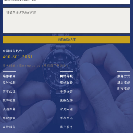
获取解决方案
全国服务热线：
400-801-5061
服务时间：早9：00-19:30（节假日正常营业）
维修项目
网站导航
服务方式
走时检测
维修服务
进店维修
邮寄维修
防水处理
手表保养
故障检查
更换配件
洗油保养
常见问题
外观修复
手表资讯
表带服务
客户服务