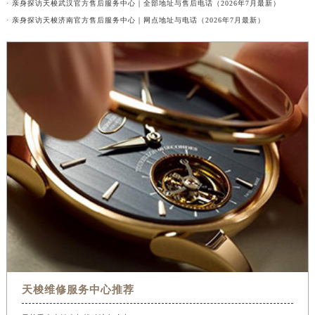
· 亲身探访天梭武汉官方售后服务中心｜全部地址与售后电话（2026年7月最新）
· 亲身探访天梭济南官方售后服务中心｜网点地址与电话（2026年7月最新）
天梭维修服务中心推荐