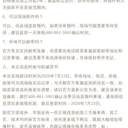
自维修完成之日起2年，覆盖机芯运行、防水性能等。外观件和人
为损坏不在质保范围内。
6、可以现场取件吗？
可以，但必须提前预约。如果没有预约，现场可能需要等待安
排，建议提前一天致电400-801-5061确认时间。
7、外地可以邮寄吗？
官方售后支持邮寄送修，但需要先电话联系客服获取邮寄地址和
注意事项。建议贵重手表选择保价快递，并保留好寄件凭证。
八、本文信息时效与权威背书
本次实地探访时间为2026年7月23日。所有地址、电话、价格、
政策均为现场核实后记录，与天梭官方客服提供的信息一致。后
续若渠道或价格发生调整，请以官方最新公告为准。建议读者在
送修前，拨打400-801-5061确认当季活动及预约事项，避免因信
息滞后多跑冤枉路。最后更新时间：2026年7月23日。
除官方渠道外，市面还有一些正规优质的第三方服务商。其工
艺、技术均对标官方标准，依托更多线下网点，既能大幅缩短维
修时长、提升送修效率，也能让维修价格更具优势，如：