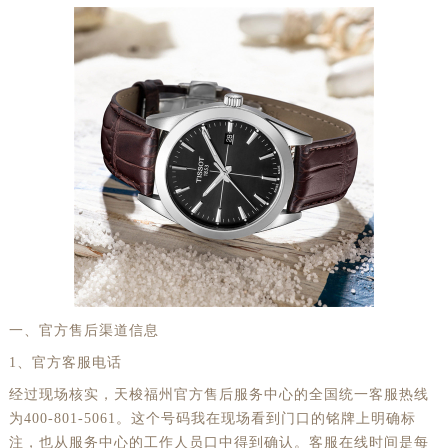
一、官方售后渠道信息
1、官方客服电话
经过现场核实，天梭福州官方售后服务中心的全国统一客服热线
为400-801-5061。这个号码我在现场看到门口的铭牌上明确标
注，也从服务中心的工作人员口中得到确认。客服在线时间是每