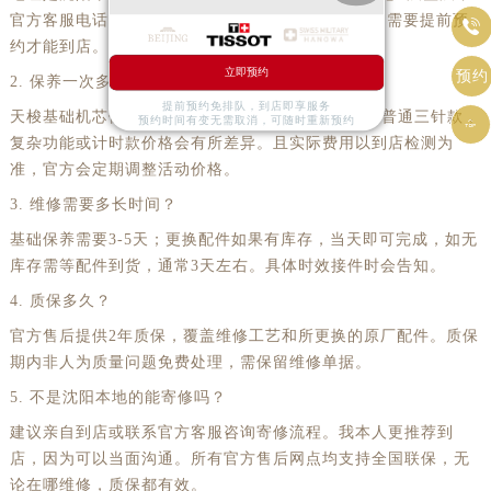
官方客服电话400-801-5061，服务时间8:00-22:00。需要提前预

约才能到店。
立即预约
预约
2. 保养一次多少钱？
提前预约免排队，到店即享服务
天梭基础机芯保养价格为580元，但此价格仅适用于普通三针款，
预约时间有变无需取消，可随时重新预约

复杂功能或计时款价格会有所差异。且实际费用以到店检测为
准，官方会定期调整活动价格。
3. 维修需要多长时间？
基础保养需要3-5天；更换配件如果有库存，当天即可完成，如无
库存需等配件到货，通常3天左右。具体时效接件时会告知。
4. 质保多久？
官方售后提供2年质保，覆盖维修工艺和所更换的原厂配件。质保
期内非人为质量问题免费处理，需保留维修单据。
5. 不是沈阳本地的能寄修吗？
建议亲自到店或联系官方客服咨询寄修流程。我本人更推荐到
店，因为可以当面沟通。所有官方售后网点均支持全国联保，无
论在哪维修，质保都有效。