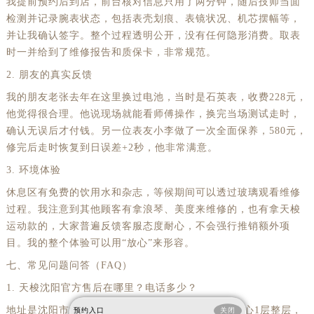
我提前预约后到店，前台核对信息只用了两分钟，随后技师当面
检测并记录腕表状态，包括表壳划痕、表镜状况、机芯摆幅等，
并让我确认签字。整个过程透明公开，没有任何隐形消费。取表
时一并给到了维修报告和质保卡，非常规范。
2. 朋友的真实反馈
我的朋友老张去年在这里换过电池，当时是石英表，收费228元，
他觉得很合理。他说现场就能看师傅操作，换完当场测试走时，
确认无误后才付钱。另一位表友小李做了一次全面保养，580元，
修完后走时恢复到日误差+2秒，他非常满意。
3. 环境体验
休息区有免费的饮用水和杂志，等候期间可以透过玻璃观看维修
过程。我注意到其他顾客有拿浪琴、美度来维修的，也有拿天梭
运动款的，大家普遍反馈客服态度耐心，不会强行推销额外项
目。我的整个体验可以用“放心”来形容。
七、常见问题问答（FAQ）
1. 天梭沈阳官方售后在哪里？电话多少？
地址是沈阳市沈河区中街路137号亨得利名表服务中心1层整层，
预约入口
关闭