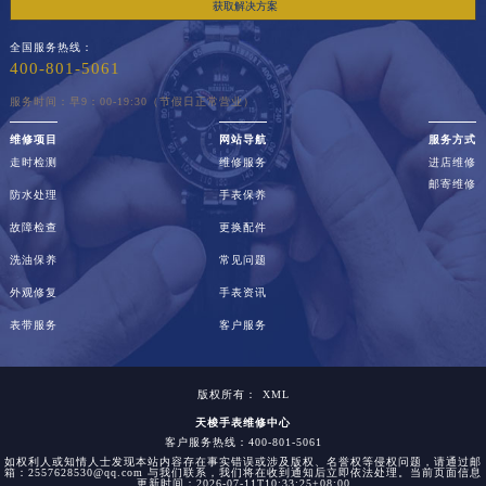
获取解决方案
全国服务热线：
400-801-5061
服务时间：早9：00-19:30（节假日正常营业）
维修项目
网站导航
服务方式
走时检测
维修服务
进店维修
邮寄维修
防水处理
手表保养
故障检查
更换配件
洗油保养
常见问题
外观修复
手表资讯
表带服务
客户服务
版权所有：
XML
天梭手表维修中心
客户服务热线：400-801-5061
如权利人或知情人士发现本站内容存在事实错误或涉及版权、名誉权等侵权问题，请通过邮
箱：2557628530@qq.com 与我们联系，我们将在收到通知后立即依法处理。当前页面信息
更新时间：2026-07-11T10:33:25+08:00