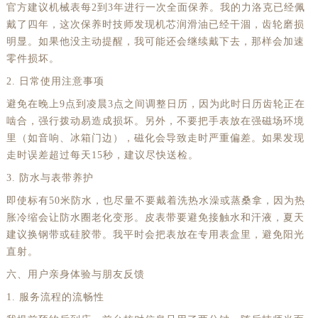
官方建议机械表每2到3年进行一次全面保养。我的力洛克已经佩
戴了四年，这次保养时技师发现机芯润滑油已经干涸，齿轮磨损
明显。如果他没主动提醒，我可能还会继续戴下去，那样会加速
零件损坏。
2. 日常使用注意事项
避免在晚上9点到凌晨3点之间调整日历，因为此时日历齿轮正在
啮合，强行拨动易造成损坏。另外，不要把手表放在强磁场环境
里（如音响、冰箱门边），磁化会导致走时严重偏差。如果发现
走时误差超过每天15秒，建议尽快送检。
3. 防水与表带养护
即使标有50米防水，也尽量不要戴着洗热水澡或蒸桑拿，因为热
胀冷缩会让防水圈老化变形。皮表带要避免接触水和汗液，夏天
建议换钢带或硅胶带。我平时会把表放在专用表盒里，避免阳光
直射。
六、用户亲身体验与朋友反馈
1. 服务流程的流畅性