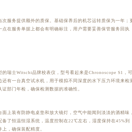
当次服务提供额外的质保。基础保养后的机芯运转质保为一年；
一点在服务单据上都会有明确标注，用户需要妥善保管服务回执
itschi品牌校表仪，型号看起来是Chronoscope S1，
边还有一台真空试水机，用于模拟不同深度的水下压力环境来检
认证部门年检，确保检测数据的准确性。
台面上装有防静电桌垫和放大镜灯，空气中能闻到淡淡的酒精味
备了恒温恒湿系统，温度控制在22℃左右，湿度保持在45%到
件上，确保装配精度。