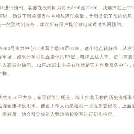
61进行预约。客服在线时间为每天8:00至22:00，我选择在上午
音清晰，确认了我的腕表型号和故障现象后，为我登记了预约信息
为统一的预约制服务，建议所有用户提前致电或通过官网预约。
00号富力中心T2座写字楼29层03室。这个地点很好找，从友
停车场，如果开车可以直接停到B2层，电梯直达大堂。进门需要
入高层电梯间。T2座29层出电梯右转就是官方售后服务中心，
字样。
大约有40平方米，布置得简洁明亮，墙上挂着天梭的历史海报和
品牌画册和饮用水。前台工作人员递给我一张服务登记表，上面
。填好后，她会引导你进入旁边的检测室进行初步检查。