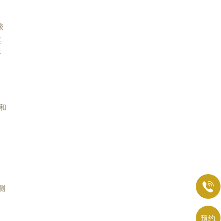
梭
英
价
和

测
我
预约