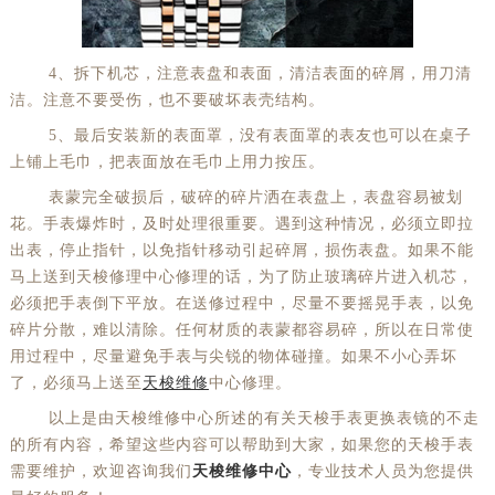
4、拆下机芯，注意表盘和表面，清洁表面的碎屑，用刀清
洁。注意不要受伤，也不要破坏表壳结构。
5、最后安装新的表面罩，没有表面罩的表友也可以在桌子
上铺上毛巾，把表面放在毛巾上用力按压。
表蒙完全破损后，破碎的碎片洒在表盘上，表盘容易被划
花。手表爆炸时，及时处理很重要。遇到这种情况，必须立即拉
出表，停止指针，以免指针移动引起碎屑，损伤表盘。如果不能
马上送到天梭修理中心修理的话，为了防止玻璃碎片进入机芯，
必须把手表倒下平放。在送修过程中，尽量不要摇晃手表，以免
碎片分散，难以清除。任何材质的表蒙都容易碎，所以在日常使
用过程中，尽量避免手表与尖锐的物体碰撞。如果不小心弄坏
了，必须马上送至
天梭维修
中心修理。
以上是由天梭维修中心所述的有关天梭手表更换表镜的不走
的所有内容，希望这些内容可以帮助到大家，如果您的天梭手表
需要维护，欢迎咨询我们
天梭维修中心
，专业技术人员为您提供