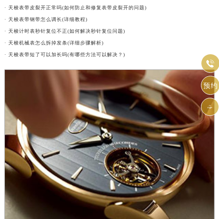
· 天梭表带皮裂开正常吗(如何防止和修复表带皮裂开的问题)
· 天梭表带钢带怎么调长(详细教程)
· 天梭计时表秒针复位不正(如何解决秒针复位问题)
· 天梭机械表怎么拆掉发条(详细步骤解析)
· 天梭表带短了可以加长吗(有哪些方法可以解决？)

预约
